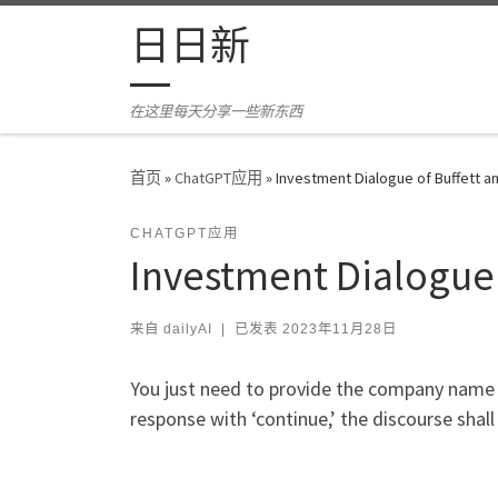
Skip to content
日日新
在这里每天分享一些新东西
首页
»
ChatGPT应用
»
Investment Dialogue of Buffett 
CHATGPT应用
Investment Dialogue 
来自
dailyAI
|
已发表
2023年11月28日
You just need to provide the company name a
response with ‘continue,’ the discourse sha