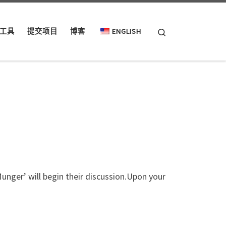
Search
工具
提交项目
博客
ENGLISH
unger’ will begin their discussion.Upon your