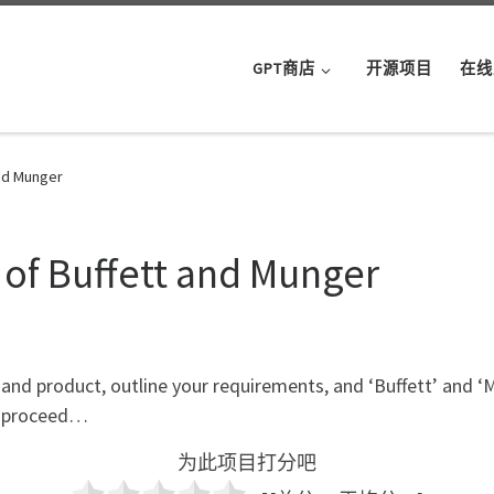
GPT商店
开源项目
在线
and Munger
of Buffett and Munger
nd product, outline your requirements, and ‘Buffett’ and ‘M
ll proceed…
为此项目打分吧