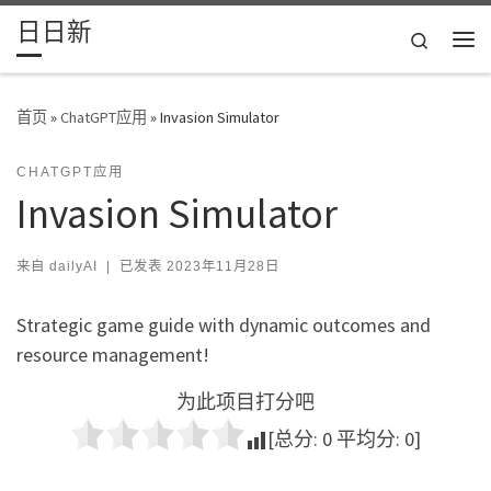
日日新
Skip to content
Search
主
首页
»
ChatGPT应用
»
Invasion Simulator
CHATGPT应用
Invasion Simulator
来自
dailyAI
|
已发表
2023年11月28日
Strategic game guide with dynamic outcomes and
resource management!
为此项目打分吧
[总分:
0
平均分:
0
]