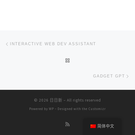
文章导航
上一篇
INTERACTIVE WEB DEV ASSISTANT
返回文章列表
下
GADGET GPT
© 2026
日日新
– All rights reserved
Powered by
WP
– Designed with the
Customizr
简体中文