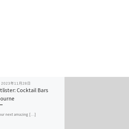
表
2023年11月28日
tlister: Cocktail Bars
bourne
our next amazing […]