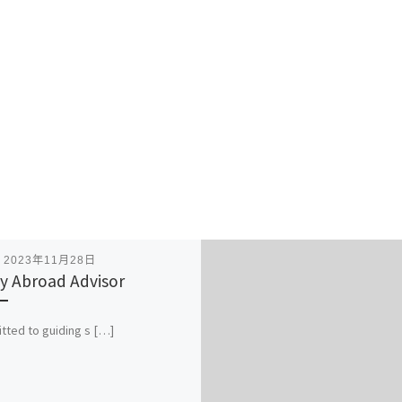
表
2023年11月28日
y Abroad Advisor
ted to guiding s […]