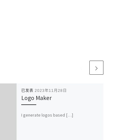
已发表
2023年11月28日
Logo Maker
I generate logos based […]