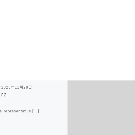
表
2023年11月28日
ena
e Representative […]