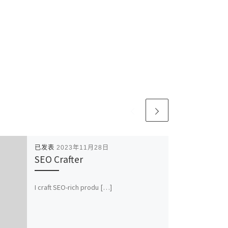
已发表
2023年11月28日
SEO Crafter
I craft SEO-rich produ […]