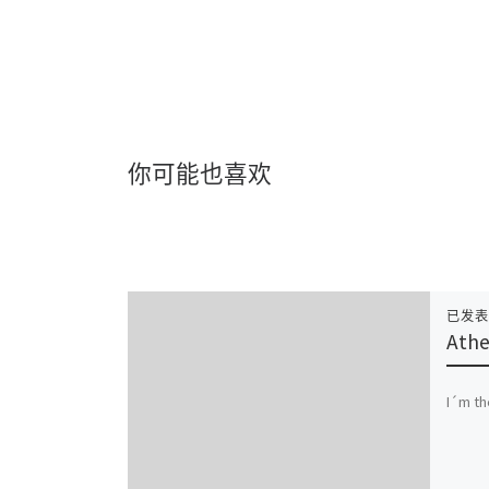
你可能也喜欢
已发
Ath
I´m th