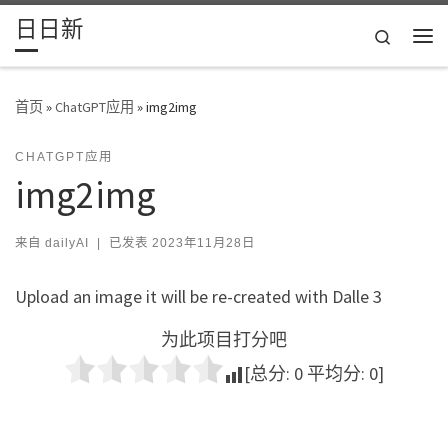
日日新
Skip to content
Search
主
首页
»
ChatGPT应用
»
img2img
CHATGPT应用
img2img
来自
dailyAI
|
已发表
2023年11月28日
Upload an image it will be re-created with Dalle 3
为此项目打分吧
[总分:
0
平均分:
0
]