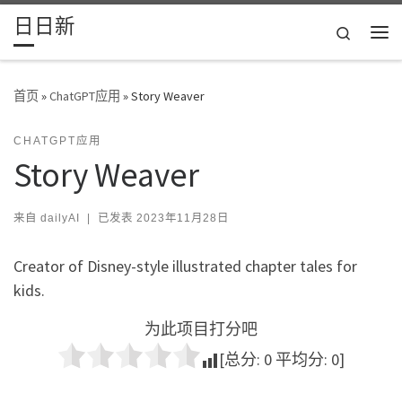
日日新
Skip to content
Search
主
首页
»
ChatGPT应用
»
Story Weaver
CHATGPT应用
Story Weaver
来自
dailyAI
|
已发表
2023年11月28日
Creator of Disney-style illustrated chapter tales for
kids.
为此项目打分吧
[总分:
0
平均分:
0
]