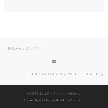
文章导航
上一篇
癒し系イラストBOT
返回文章列表
下
TREND MAXIMIZING TWEET CREATOR
© 2026
日日新
– All rights reserved
Powered by
WP
– Designed with the
Customizr