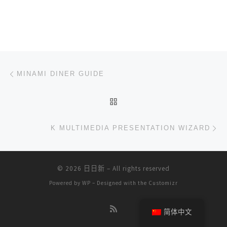
文章导航
上一篇
MINAMI DINER GUIDE
返回文章列表
下
K MULTIMEDIA PRESENTATION WIZARD
© 2026
日日新
– All rights reserved
Powered by
WP
– Designed with the
Customizr
简体中文