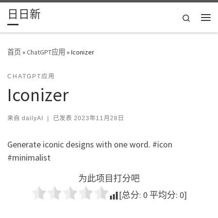
日日新
Skip to content
Search
主
首页
»
ChatGPT应用
»
Iconizer
CHATGPT应用
Iconizer
来自
dailyAI
|
已发表
2023年11月28日
Generate iconic designs with one word. #icon
#minimalist
为此项目打分吧
[总分:
0
平均分:
0
]