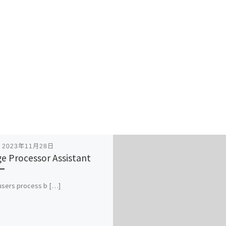
表
2023年11月28日
e Processor Assistant
 users process b […]