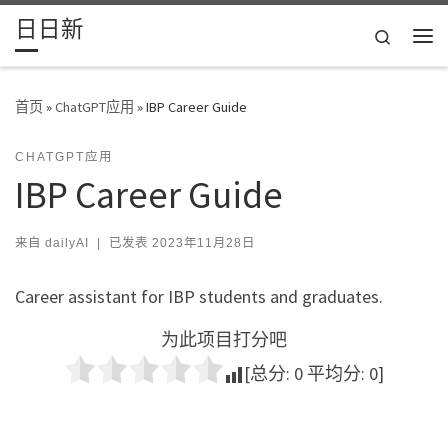
日日新
Skip to content
Search
主
首页
»
ChatGPT应用
»
IBP Career Guide
CHATGPT应用
IBP Career Guide
来自
dailyAI
|
已发表
2023年11月28日
Career assistant for IBP students and graduates.
为此项目打分吧
[总分:
0
平均分:
0
]