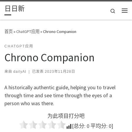
日日新
Skip to content
Search
主
首页
»
ChatGPT应用
»
Chrono Companion
CHATGPT应用
Chrono Companion
来自
dailyAI
|
已发表
2023年11月28日
A historically authentic guide, helping you to travel
through time and see time through the eyes of a
person who was there.
为此项目打分吧
[总分:
0
平均分:
0
]