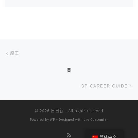
文章导航
上一篇
魔王
返回文章列表
下
IBP CAREER GUIDE
© 2026
日日新
– All rights reserved
Powered by
WP
– Designed with the
Customizr
简体中文