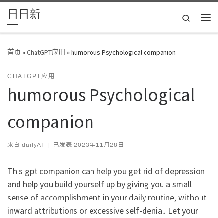
日日新
Skip to content
Search
主
首页
»
ChatGPT应用
»
humorous Psychological companion
CHATGPT应用
humorous Psychological
companion
来自
dailyAI
|
已发表
2023年11月28日
This gpt companion can help you get rid of depression
and help you build yourself up by giving you a small
sense of accomplishment in your daily routine, without
inward attributions or excessive self-denial. Let your