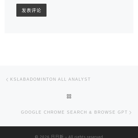
文章导航
上一篇
KSLABADOMINTON ALL ANALYST
返回文章列表
下
GOOGLE CHROME SEARCH & BROWSE GPT
© 2026
日日新
– All rights reserved