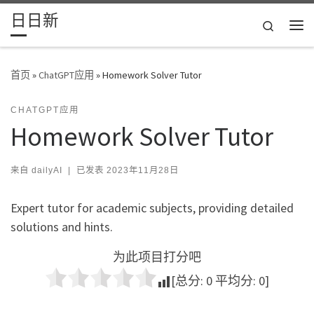
日日新
Skip to content
Search
主
首页
»
ChatGPT应用
»
Homework Solver Tutor
CHATGPT应用
Homework Solver Tutor
来自
dailyAI
|
已发表
2023年11月28日
Expert tutor for academic subjects, providing detailed
solutions and hints.
为此项目打分吧
[总分:
0
平均分:
0
]