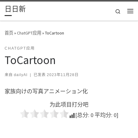
日日新
Skip to content
Search
主
首页
»
ChatGPT应用
»
ToCartoon
CHATGPT应用
ToCartoon
来自
dailyAI
|
已发表
2023年11月28日
家族向けの写真アニメーション化
为此项目打分吧
[总分:
0
平均分:
0
]