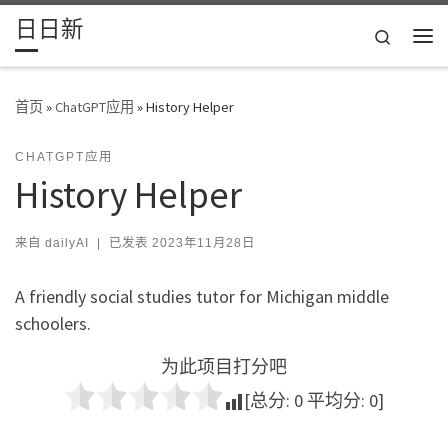
日日新
Skip to content
Search
主
首页
»
ChatGPT应用
»
History Helper
CHATGPT应用
History Helper
来自
dailyAI
|
已发表
2023年11月28日
A friendly social studies tutor for Michigan middle
schoolers.
为此项目打分吧
[总分:
0
平均分:
0
]