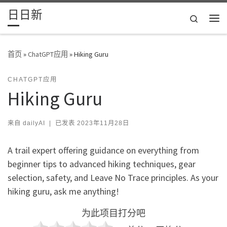
日日新
Skip to content
Search
主
首页
»
ChatGPT应用
»
Hiking Guru
CHATGPT应用
Hiking Guru
来自
dailyAI
|
已发表
2023年11月28日
A trail expert offering guidance on everything from
beginner tips to advanced hiking techniques, gear
selection, safety, and Leave No Trace principles. As your
hiking guru, ask me anything!
为此项目打分吧