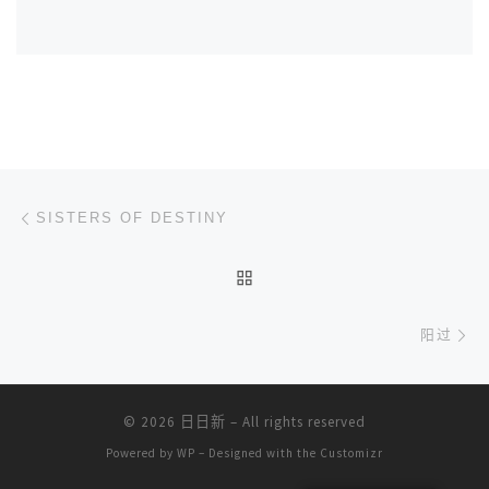
文章导航
上一篇
SISTERS OF DESTINY
返回文章列表
下
阳过
© 2026
日日新
– All rights reserved
Powered by
WP
– Designed with the
Customizr