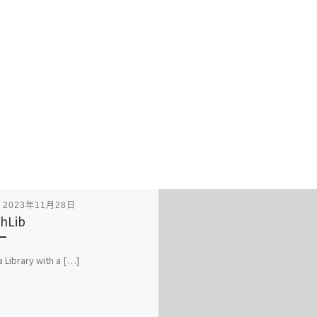
表
2023年11月28日
hLib
a Library with a […]