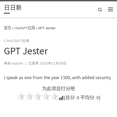
日日新
Skip to content
Search
主
首页
»
ChatGPT应用
»
GPT Jester
CHATGPT应用
GPT Jester
来自
dailyAI
|
已发表
2023年11月28日
I speak as one from the year 1500, with added security.
为此项目打分吧
[总分:
0
平均分:
0
]