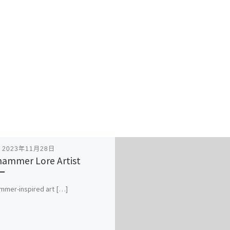
表
2023年11月28日
ammer Lore Artist
mmer-inspired art […]