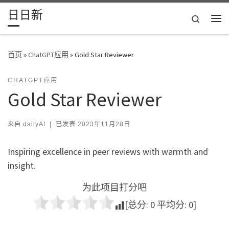
日日新
Skip to content
Search
主
首页
»
ChatGPT应用
»
Gold Star Reviewer
CHATGPT应用
Gold Star Reviewer
来自
dailyAI
|
已发表
2023年11月28日
Inspiring excellence in peer reviews with warmth and
insight.
为此项目打分吧
[总分:
0
平均分:
0
]