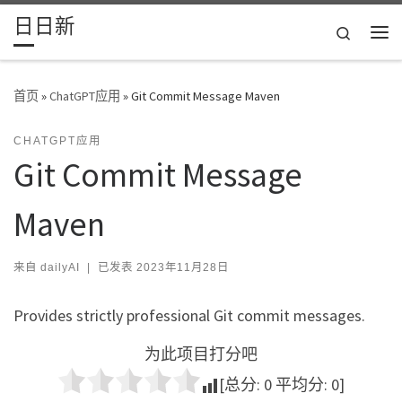
日日新
Skip to content
Search
主
首页
»
ChatGPT应用
»
Git Commit Message Maven
CHATGPT应用
Git Commit Message
Maven
来自
dailyAI
|
已发表
2023年11月28日
Provides strictly professional Git commit messages.
为此项目打分吧
[总分:
0
平均分:
0
]