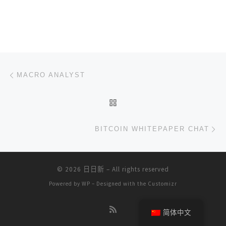
文章导航
上一篇
MACRO ANALYST
返回文章列表
下
BITCOIN WHITEPAPER CHAT
© 2026
日日新
– All rights reserved
Powered by
WP
– Designed with the
Customizr
简体中文