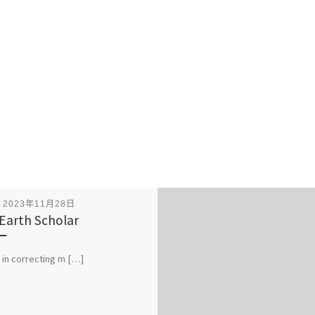
表
2023年11月28日
 Earth Scholar
 in correcting m […]