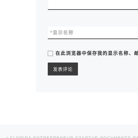
*
显示名称
在此浏览器中保存我的显示名称、
文章导航
上一篇