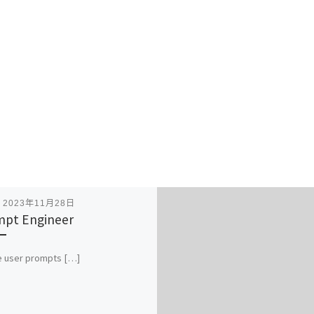
表
2023年11月28日
pt Engineer
ne user prompts […]