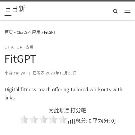
日日新
Skip to content
Search
主
首页
»
ChatGPT应用
»
FitGPT
CHATGPT应用
FitGPT
来自
dailyAI
|
已发表
2023年11月28日
Digital fitness coach offering tailored workouts with
links.
为此项目打分吧
[总分:
0
平均分:
0
]