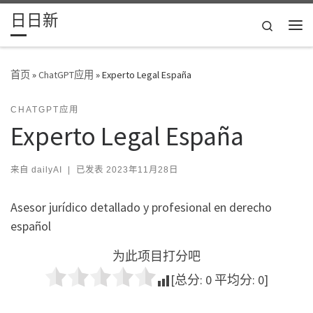
日日新
Skip to content
Search
主
首页
»
ChatGPT应用
»
Experto Legal España
CHATGPT应用
Experto Legal España
来自
dailyAI
|
已发表
2023年11月28日
Asesor jurídico detallado y profesional en derecho
español
为此项目打分吧
[总分:
0
平均分:
0
]