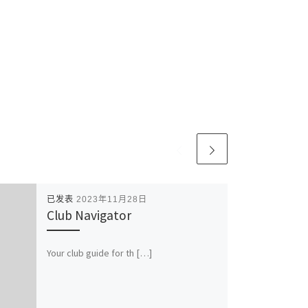
已发表
2023年11月28日
Club Navigator
Your club guide for th […]