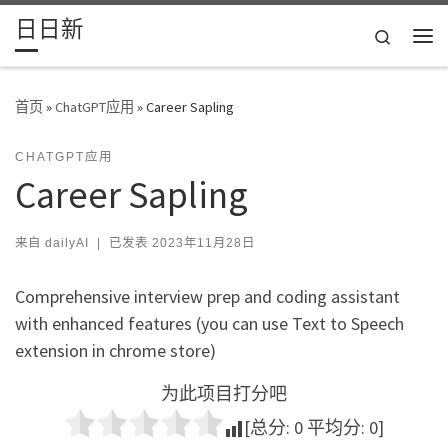
日日新
Skip to content
Search
主
首页
»
ChatGPT应用
»
Career Sapling
CHATGPT应用
Career Sapling
来自
dailyAI
|
已发表
2023年11月28日
Comprehensive interview prep and coding assistant
with enhanced features (you can use Text to Speech
extension in chrome store)
为此项目打分吧
[总分:
0
平均分:
0
]