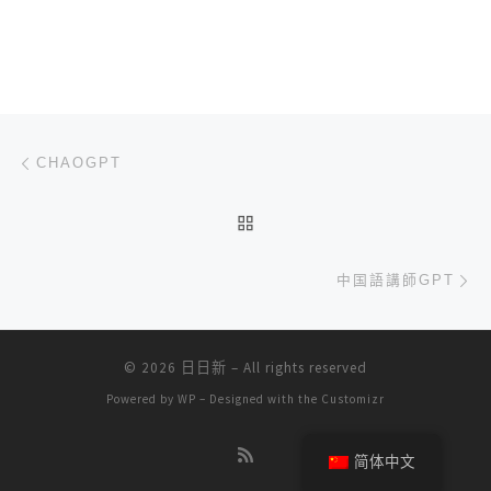
文章导航
上一篇
CHAOGPT
返回文章列表
下
中国語講師GPT
© 2026
日日新
– All rights reserved
Powered by
WP
– Designed with the
Customizr
简体中文