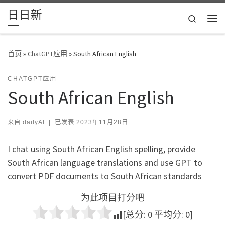
日日新
Skip to content
Search
主
首页
»
ChatGPT应用
»
South African English
CHATGPT应用
South African English
来自
dailyAI
|
已发表
2023年11月28日
I chat using South African English spelling, provide
South African language translations and use GPT to
convert PDF documents to South African standards
为此项目打分吧
[总分:
0
平均分:
0
]