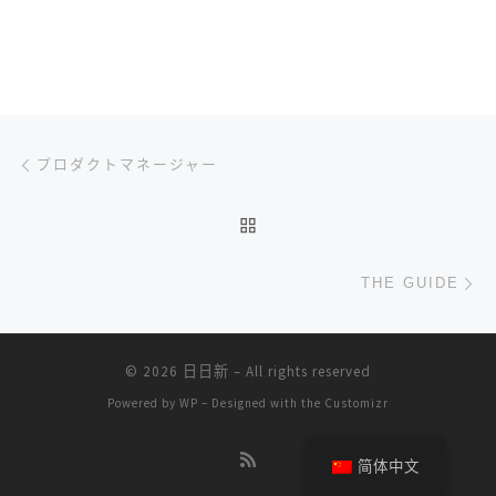
文章导航
上一篇
プロダクトマネージャー
返回文章列表
下
THE GUIDE
© 2026
日日新
– All rights reserved
Powered by
WP
– Designed with the
Customizr
简体中文