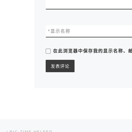
*
显示名称
在此浏览器中保存我的显示名称、
文章导航
上一篇