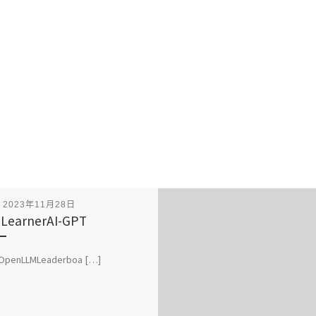
表
2023年11月28日
LearnerAI-GPT
 OpenLLMLeaderboa […]