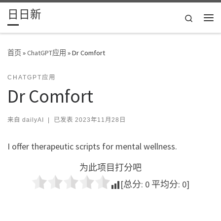
日日新
Skip to content
Search
主
首页
»
ChatGPT应用
»
Dr Comfort
CHATGPT应用
Dr Comfort
来自
dailyAI
|
已发表
2023年11月28日
I offer therapeutic scripts for mental wellness.
为此项目打分吧
[总分:
0
平均分:
0
]