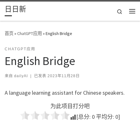
日日新
Skip to content
Search
主
首页
»
ChatGPT应用
»
English Bridge
CHATGPT应用
English Bridge
来自
dailyAI
|
已发表
2023年11月28日
A language learning assistant for Chinese speakers.
为此项目打分吧
[总分:
0
平均分:
0
]