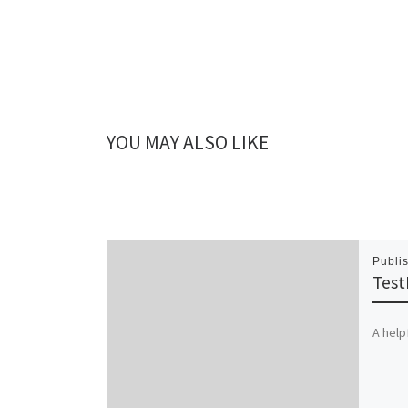
YOU MAY ALSO LIKE
Publi
Test
A help