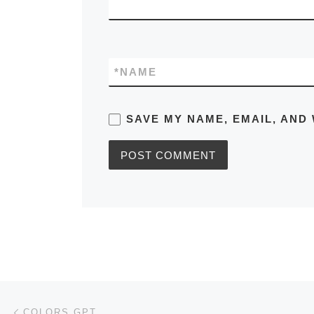
*
NAME
SAVE MY NAME, EMAIL, AND 
Post navigation
Previous post
COLORS GPT