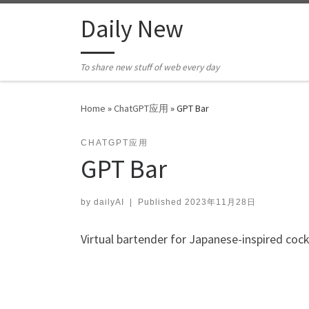
Skip to content
Daily New
To share new stuff of web every day
Home
»
ChatGPT应用
»
GPT Bar
CHATGPT应用
GPT Bar
by
dailyAI
|
Published
2023年11月28日
Virtual bartender for Japanese-inspired cock