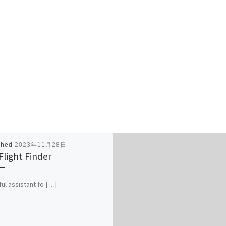
shed
2023年11月28日
Flight Finder
ful assistant fo […]