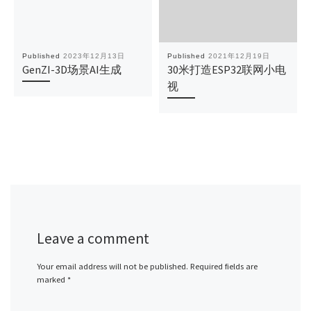
Published
2023年12月13日
Published
2021年12月19日
GenZI-3D场景AI生成
30米打造ESP32联网小电
视
Leave a comment
Your email address will not be published.
Required fields are
marked
*