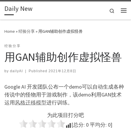
Daily New
Skip to content
Search
Me
Home
»
经验分享
»
用GAN辅助创作虚拟怪兽
经验分享
用GAN辅助创作虚拟怪兽
by
dailyAI
|
Published
2021年12月8日
Google AI 开发团队公布一个demo可以自动生成各种
传说中的怪物用于游戏制作，该demo利用GAN技术
运用
风格迁移模型
进行训练。
为此项目打分吧
[总分:
0
平均分:
0
]