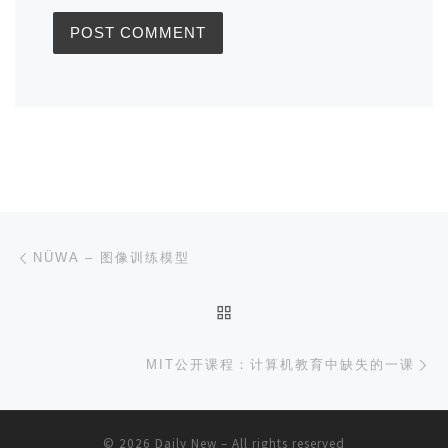
Post navigation
Previous post
NÜWA – 图像训练模型
BACK TO POST LIST
Ne
MIT公开课程：计算机教育中缺失的一课
© 2026
Daily New
– All rights reserved