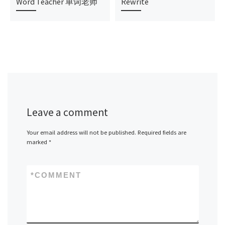
Word Teacher 单词老师
Rewrite
Leave a comment
Your email address will not be published.
Required fields are
marked
*
*
COMMENT