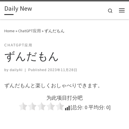
Daily New
Skip to content
Search
Me
Home
»
ChatGPT应用
»
ずんだもん
CHATGPT应用
ずんだもん
by
dailyAI
|
Published
2023年11月28日
ずんだもんと楽しくおしゃべりできます。
为此项目打分吧
[总分:
0
平均分:
0
]