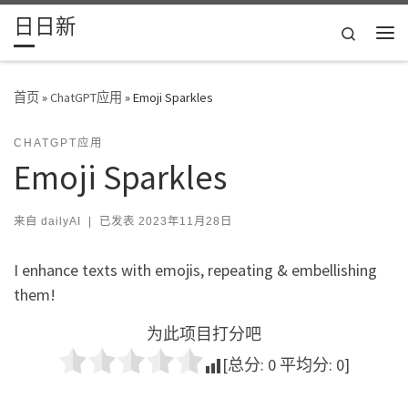
日日新
Skip to content
Search
主
首页
»
ChatGPT应用
»
Emoji Sparkles
CHATGPT应用
Emoji Sparkles
来自
dailyAI
|
已发表
2023年11月28日
I enhance texts with emojis, repeating & embellishing
them!
为此项目打分吧
[总分:
0
平均分:
0
]