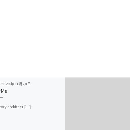
表
2023年11月28日
rMe
story architect […]