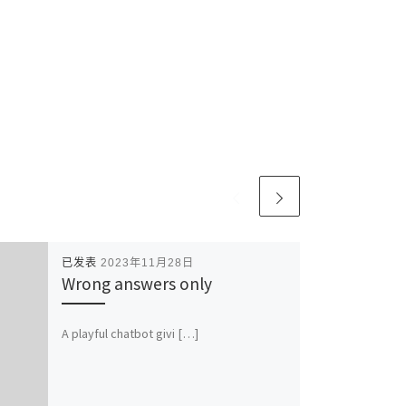
已发表
2023年11月28日
Wrong answers only
A playful chatbot givi […]