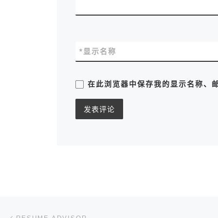
*
显示名称
在此浏览器中保存我的显示名称、
文章导航
上一篇