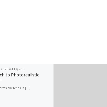
表
2023年11月28日
ch to Photorealistic
orms sketches in […]