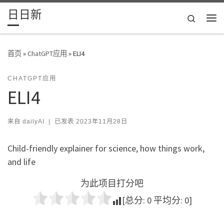
日日新
Skip to content
Search
主
首页
»
ChatGPT应用
»
ELI4
CHATGPT应用
ELI4
来自
dailyAI
|
已发表
2023年11月28日
Child-friendly explainer for science, how things work,
and life
为此项目打分吧
[总分:
0
平均分:
0
]