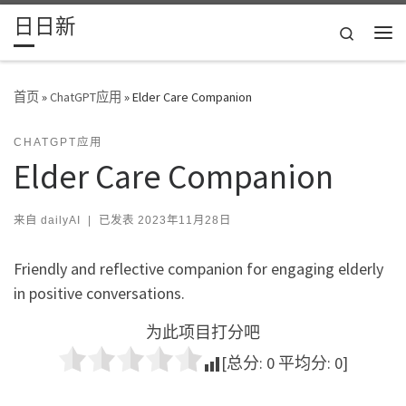
日日新
Skip to content
Search
主
首页
»
ChatGPT应用
»
Elder Care Companion
CHATGPT应用
Elder Care Companion
来自
dailyAI
|
已发表
2023年11月28日
Friendly and reflective companion for engaging elderly
in positive conversations.
为此项目打分吧
[总分:
0
平均分:
0
]