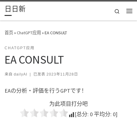
日日新
Skip to content
Search
主
首页
»
ChatGPT应用
»
EA CONSULT
CHATGPT应用
EA CONSULT
来自
dailyAI
|
已发表
2023年11月28日
EAの分析・評価を行うGPTです！
为此项目打分吧
[总分:
0
平均分:
0
]