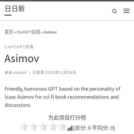
日日新
Skip to content
Search
主
首页
»
ChatGPT应用
»
Asimov
CHATGPT应用
Asimov
来自
dailyAI
|
已发表
2023年11月28日
Friendly, humorous GPT based on the personality of
Isaac Asimov for sci-fi book recommendations and
discussions.
为此项目打分吧
[总分:
0
平均分:
0
]