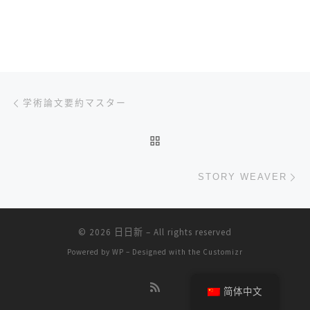
文章导航
上一篇
学術論文要約マスター
返回文章列表
下
STORY WEAVER
© 2026
日日新
– All rights reserved
Powered by
WP
– Designed with the
Customizr
简体中文