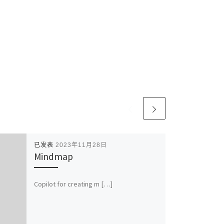
已发表
2023年11月28日
Mindmap
Copilot for creating m […]