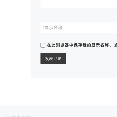
*
显示名称
在此浏览器中保存我的显示名称、
文章导航
上一篇