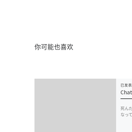
你可能也喜欢
已发
Cha
死ん
なって