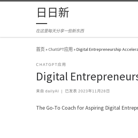
Skip to content
日日新
在这里每天分享一些新东西
首页
»
ChatGPT应用
»
Digital Entrepreneurship Acceler
CHATGPT应用
Digital Entrepreneur
来自
dailyAI
|
已发表
2023年11月28日
The Go-To Coach for Aspiring Digital Entre