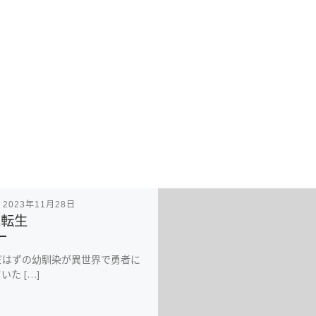
表
2023年11月28日
t転生
だはずの幼馴染が異世界で勇者に
いた […]