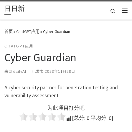
日日新
Skip to content
Search
主
首页
»
ChatGPT应用
»
Cyber Guardian
CHATGPT应用
Cyber Guardian
来自
dailyAI
|
已发表
2023年11月28日
A cyber security partner for penetration testing and
vulnerability assessment.
为此项目打分吧
[总分:
0
平均分:
0
]