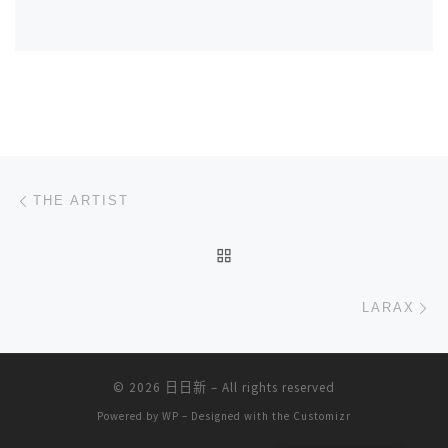
文章导航
上一篇
THE ARTIST
返回文章列表
下
LARAX
© 2026
日日新
– All rights reserved
Powered by
WP
– Designed with the
Customizr