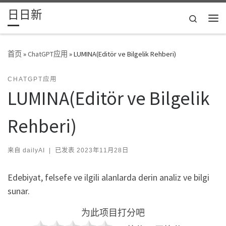
日日新
Skip to content
Search
主
首页
»
ChatGPT应用
»
LUMINA(Editör ve Bilgelik Rehberi)
CHATGPT应用
LUMINA(Editör ve Bilgelik
Rehberi)
来自
dailyAI
|
已发表
2023年11月28日
Edebiyat, felsefe ve ilgili alanlarda derin analiz ve bilgi
sunar.
为此项目打分吧