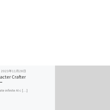
表
2023年11月28日
acter Crafter
te infinite AI c […]