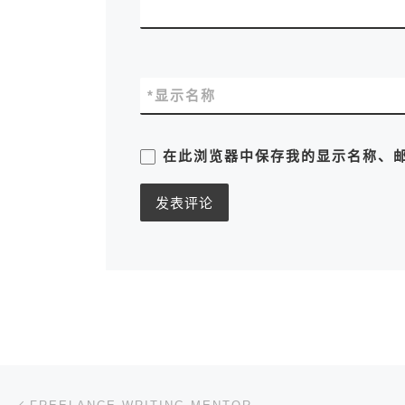
*
显示名称
在此浏览器中保存我的显示名称、
文章导航
上一篇