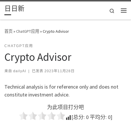
日日新
Skip to content
Search
主
首页
»
ChatGPT应用
»
Crypto Advisor
CHATGPT应用
Crypto Advisor
来自
dailyAI
|
已发表
2023年11月28日
Technical analysis is for reference only and does not
constitute investment advice.
为此项目打分吧
[总分:
0
平均分:
0
]